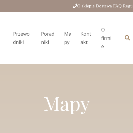
O sklepie
Dostawa
FAQ
Regu
O
Przewo
Porad
Ma
Kont
firmi
dniki
niki
py
akt
e
Mapy