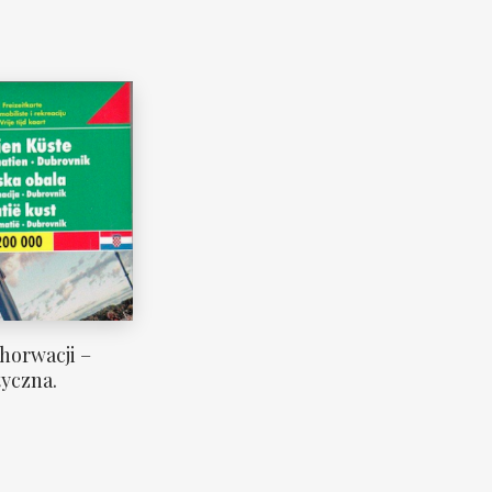
horwacji –
yczna.