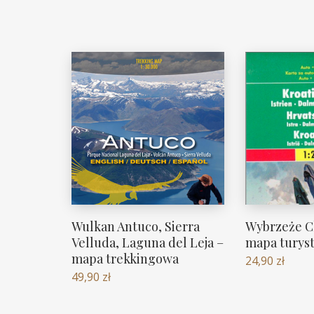
Wulkan Antuco, Sierra
Wybrzeże C
Velluda, Laguna del Leja –
mapa turyst
mapa trekkingowa
24,90
zł
49,90
zł