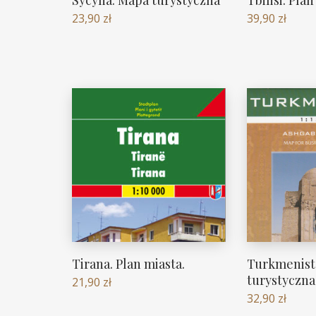
23,90
zł
39,90
zł
Tirana. Plan miasta.
Turkmenist
turystyczna
21,90
zł
32,90
zł