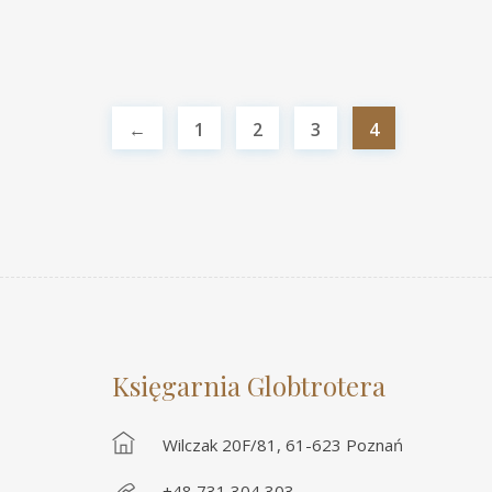
←
1
2
3
4
Księgarnia Globtrotera
Wilczak 20F/81, 61-623 Poznań
+48 731 304 303