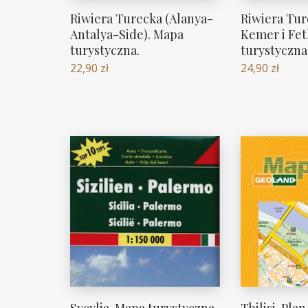
Riwiera Turecka (Alanya-
Riwiera Tur
Antalya-Side). Mapa
Kemer i Fet
turystyczna.
turystyczna
22,90
zł
24,90
zł
Sycylia. Mapa turystyczna
Tbilisi. Pla