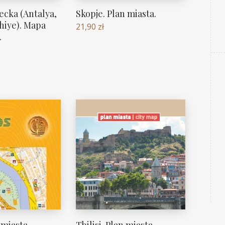
ecka (Antalya,
Skopje. Plan miasta.
hiye). Mapa
21,90
zł
.
n miasta
Tbilisi. Plan miasta.