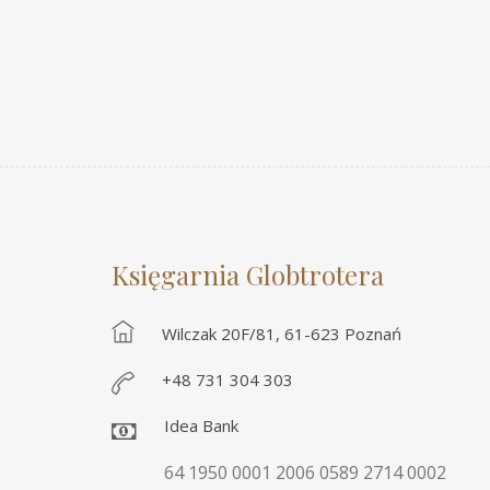
Księgarnia Globtrotera
Wilczak 20F/81, 61-623 Poznań
+48 731 304 303
Idea Bank
64 1950 0001 2006 0589 2714 0002