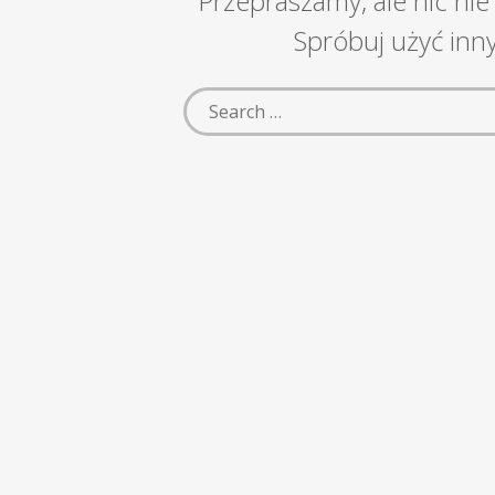
Przepraszamy, ale nic nie
Spróbuj użyć inn