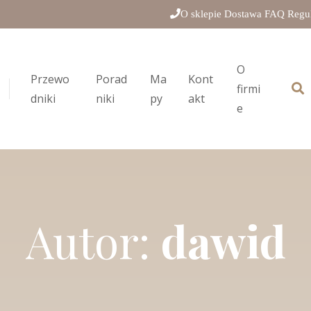
O sklepie
Dostawa
FAQ
Regu
O
Przewo
Porad
Ma
Kont
firmi
dniki
niki
py
akt
e
Autor:
dawid