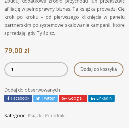
Zbuduj dodatkowe źródło przychodu lub przekształć
afiliację w pełnoprawny biznes. Ta książka prowadzi Cię
krok po kroku – od pierwszego kliknięcia w panelu
partnerskim po systemowe skalowanie kampanii, które
sprzedają, gdy Ty śpisz.
79,00
zł
Dodaj do koszyka
Dodaj do obserwowanych
Facebook
Twitter
Google+
LinkedIn
Kategorie:
Książki
,
Poradniki