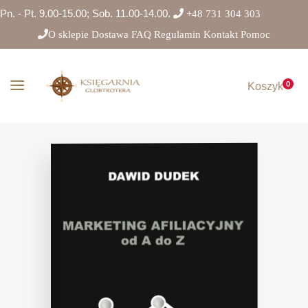
Pn. - Pt. 9.00-15.00; Sob. 11.00-14.00.
+48 731 304 303
O sklepie
Dostawa
FAQ
Regulamin
Kontakt
Pomoc
0
Koszyk