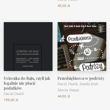
49,00
zł
Ucieczka do Raju, czyli jak
Przedsiębiorca w podróży
legalnie nie płacić
Dawid Dudek,
Kamila Kruk,
podatków.
Marcin Osman
Dawid Dudek
44,90
zł
199,00
zł